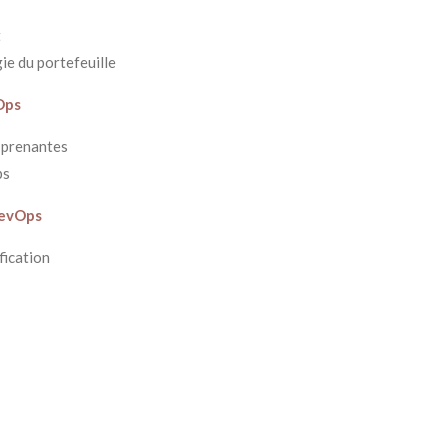
t
gie du portefeuille
Ops
 prenantes
ps
DevOps
fication