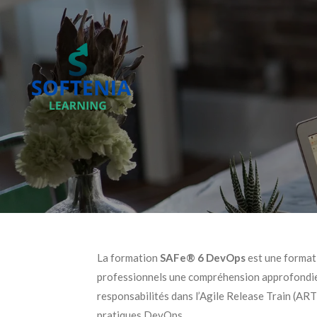
Passer
au
contenu
principal
La formation
SAFe® 6 DevOps
est une formati
professionnels une compréhension approfondie d
responsabilités dans l’Agile Release Train (ART
pratiques DevOps.