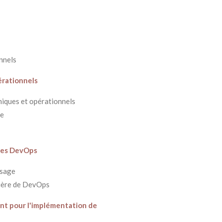
nnels
érationnels
niques et opérationnels
re
ques DevOps
ssage
tière de DevOps
nt pour l'implémentation de