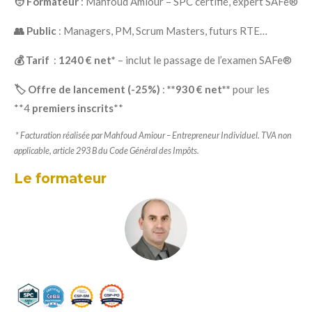
🧑 Formateur
: Mahfoud Amiour – SPC certifié, expert SAFe®
👥 Public
: Managers, PM, Scrum Masters, futurs RTE…
💰 Tarif
:
1240 € net*
– inclut le passage de l’examen SAFe®
🏷️ Offre de lancement (-25%)
:
**930 € net**
pour les
**4
premiers inscrits
**
* Facturation réalisée par Mahfoud Amiour – Entrepreneur Individuel. TVA non
applicable, article 293 B du Code Général des Impôts.
Le formateur